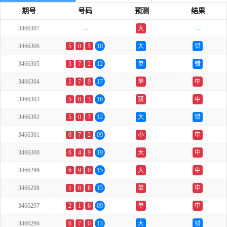
期号
号码
预测
结果
3466307
---
大
---
3466306
5
0
5
10
大
错
3466305
3
7
2
12
单
错
3466304
1
7
9
17
单
中
3466303
5
8
3
16
双
中
3466302
5
0
7
12
大
错
3466301
0
7
2
09
小
中
3466300
6
4
9
19
大
中
3466299
6
9
0
15
大
中
3466298
1
6
8
15
单
中
3466297
2
1
6
09
单
中
3466296
6
7
0
13
大
错