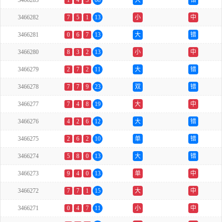
3466283
1
4
3
08
大
错
3466282
7
5
1
13
小
中
3466281
0
6
7
13
大
错
3466280
8
3
2
13
小
中
3466279
2
7
2
11
大
错
3466278
7
7
9
23
双
错
3466277
7
4
8
19
大
中
3466276
4
2
6
12
大
错
3466275
2
6
2
10
单
错
3466274
5
8
0
13
大
错
3466273
9
4
0
13
单
中
3466272
7
7
1
15
大
中
3466271
0
4
7
11
小
中