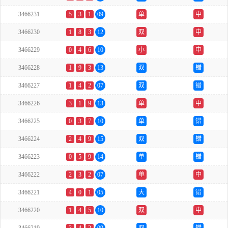
3466231
5
3
1
09
单
中
3466230
1
8
3
12
双
中
3466229
0
4
6
10
小
中
3466228
1
9
3
13
双
错
3466227
1
4
2
07
双
错
3466226
3
1
9
13
单
中
3466225
0
3
7
10
单
错
3466224
2
4
9
15
双
错
3466223
0
5
9
14
单
错
3466222
2
3
2
07
单
中
3466221
4
0
1
05
大
错
3466220
1
4
5
10
双
中