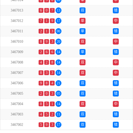
3467014
6
3
0
09
单
中
3467013
6
0
7
13
双
错
3467012
7
1
9
17
单
中
3467011
2
1
3
06
单
错
3467010
8
9
3
20
双
中
3467009
2
6
6
14
单
错
3467008
4
2
8
14
双
中
3467007
8
3
3
14
双
中
3467006
9
8
4
21
双
错
3467005
2
0
3
05
双
错
3467004
8
5
1
14
双
中
3467003
4
5
2
11
双
错
3467002
5
9
3
17
双
错