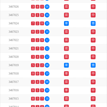
3467026
3
4
1
08
双
中
3467025
6
1
9
16
双
中
3467024
7
2
9
18
单
错
3467023
9
2
5
16
双
中
3467022
1
2
9
12
双
中
3467021
0
7
5
12
双
中
3467020
3
4
5
12
双
中
3467019
5
1
2
08
单
错
3467018
9
9
1
19
单
中
3467017
3
4
1
08
双
中
3467016
9
1
9
19
单
中
3467015
8
3
7
18
双
中