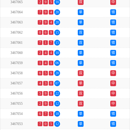
3467065
2
9
5
16
双
中
3467064
7
9
4
20
单
错
3467063
7
9
4
20
单
错
3467062
0
6
9
15
双
错
3467061
7
1
7
15
双
错
3467060
2
4
4
10
单
错
3467059
1
4
1
06
单
错
3467058
6
5
9
20
双
中
3467057
4
3
0
07
单
中
3467056
5
9
8
22
双
中
3467055
2
9
1
12
双
中
3467054
6
7
5
18
单
错
3467053
7
0
5
12
单
错