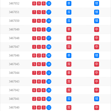
3467052
0
9
9
18
单
错
3467051
7
5
5
17
双
错
3467050
7
6
6
19
双
错
3467049
6
9
2
17
单
中
3467048
5
8
4
17
单
中
3467047
1
1
6
08
双
中
3467046
0
2
6
08
单
错
3467045
5
6
7
18
双
中
3467044
7
2
2
11
单
中
3467043
1
8
1
10
双
中
3467042
6
8
6
20
双
中
3467041
2
9
8
19
双
错
3467040
5
4
3
12
双
中