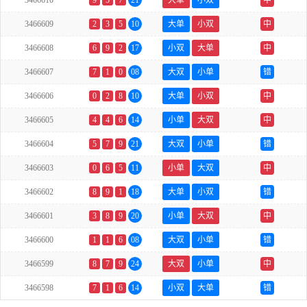
3466610
9
5
7
21
大单
小双
中
3466609
2
3
5
10
大单
小双
中
3466608
6
9
2
17
小双
大单
中
3466607
7
1
0
08
大双
小单
错
3466606
0
2
8
10
大单
小双
中
3466605
4
4
6
14
小单
大双
中
3466604
5
7
9
21
大双
小单
错
3466603
0
6
5
11
小单
大双
中
3466602
8
9
1
18
大单
小双
错
3466601
3
8
9
20
小单
大双
中
3466600
1
1
6
08
大双
小单
错
3466599
8
7
9
24
大双
小单
中
3466598
7
1
6
14
小双
大单
错