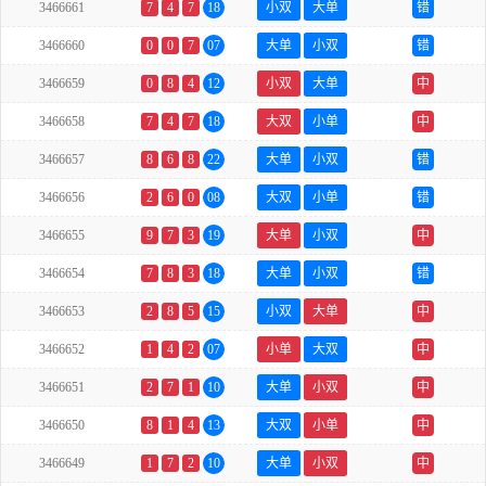
3466661
7
4
7
18
小双
大单
错
3466660
0
0
7
07
大单
小双
错
3466659
0
8
4
12
小双
大单
中
3466658
7
4
7
18
大双
小单
中
3466657
8
6
8
22
大单
小双
错
3466656
2
6
0
08
大双
小单
错
3466655
9
7
3
19
大单
小双
中
3466654
7
8
3
18
大单
小双
错
3466653
2
8
5
15
小双
大单
中
3466652
1
4
2
07
小单
大双
中
3466651
2
7
1
10
大单
小双
中
3466650
8
1
4
13
大双
小单
中
3466649
1
7
2
10
大单
小双
中