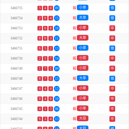
小单
3466755
5
4
0
09
殺
错
大单
3466754
2
9
4
15
殺
错
小单
3466753
2
6
8
16
殺
中
大单
3466752
8
0
3
11
殺
中
小单
3466751
6
5
2
13
殺
错
小双
3466750
2
5
7
14
殺
中
小双
3466749
1
7
1
09
殺
中
大单
3466748
8
7
0
15
殺
错
小单
3466747
4
4
4
12
殺
中
小单
3466746
0
4
6
10
殺
中
小单
3466745
4
1
3
08
殺
中
大双
3466744
6
3
4
13
殺
中
大双