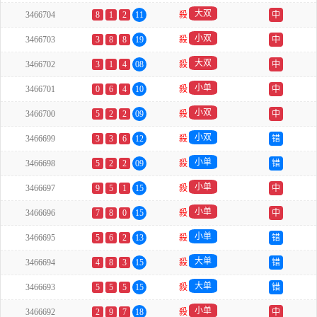
大双
3466704
8
1
2
11
殺
中
小双
3466703
3
8
8
19
殺
中
大双
3466702
3
1
4
08
殺
中
小单
3466701
0
6
4
10
殺
中
小双
3466700
5
2
2
09
殺
中
小双
3466699
3
3
6
12
殺
错
小单
3466698
5
2
2
09
殺
错
小单
3466697
9
5
1
15
殺
中
小单
3466696
7
8
0
15
殺
中
小单
3466695
5
6
2
13
殺
错
大单
3466694
4
8
3
15
殺
错
大单
3466693
5
5
5
15
殺
错
小单
3466692
2
9
7
18
殺
中