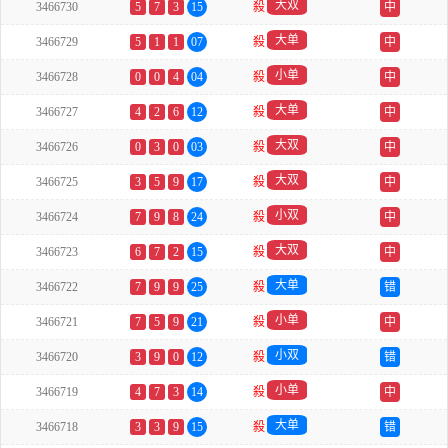
大双
3466730
5
7
3
15
殺
中
大单
3466729
5
1
1
07
殺
中
小单
3466728
0
0
4
04
殺
中
大单
3466727
4
2
6
12
殺
中
大双
3466726
0
3
0
03
殺
中
大双
3466725
3
5
9
17
殺
中
小双
3466724
7
9
8
24
殺
中
大双
3466723
6
7
2
15
殺
中
大单
3466722
7
9
9
25
殺
错
小单
3466721
7
5
9
21
殺
中
小双
3466720
3
9
0
12
殺
错
小单
3466719
4
7
3
14
殺
中
大单
3466718
3
3
9
15
殺
错