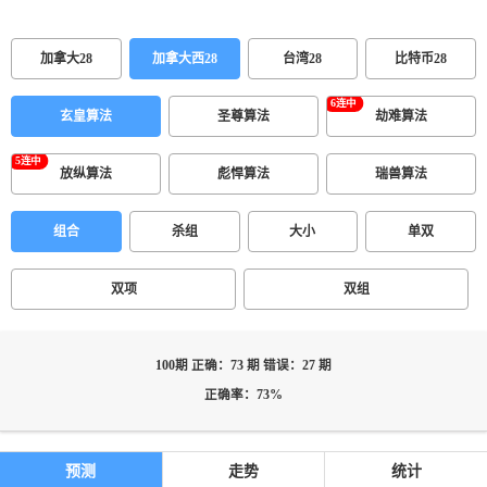
加拿大28
加拿大西28
台湾28
比特币28
玄皇算法
圣尊算法
劫难算法
放纵算法
彪悍算法
瑞兽算法
组合
杀组
大小
单双
双项
双组
100期 正确：73 期 错误：27 期
正确率：73%
预测
走势
统计