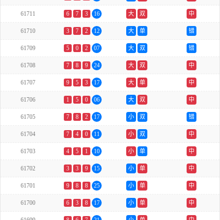
61711
6
7
3
16
大
双
中
61710
3
7
2
12
大
单
错
61709
5
0
2
07
大
双
错
61708
7
8
9
24
大
双
中
61707
9
5
3
17
大
单
中
61706
1
5
0
06
大
双
中
61705
7
8
2
17
小
双
错
61704
7
4
0
11
小
双
中
61703
4
5
1
10
小
单
中
61702
3
3
9
15
小
单
中
61701
9
8
8
25
小
单
中
61700
6
3
8
17
小
单
中