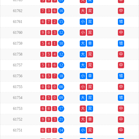
61763
3
9
9
21
大
双
中
61762
7
3
6
16
大
双
中
61761
6
7
2
15
小
双
错
61760
9
0
3
12
小
双
中
61759
5
4
1
10
大
单
错
61758
3
5
4
12
大
双
中
61757
5
1
6
12
大
双
中
61756
6
5
7
18
小
单
错
61755
0
0
0
00
小
双
中
61754
4
5
0
09
大
双
错
61753
6
8
3
17
大
双
中
61752
9
9
3
21
大
单
中
61751
6
1
7
14
小
双
中