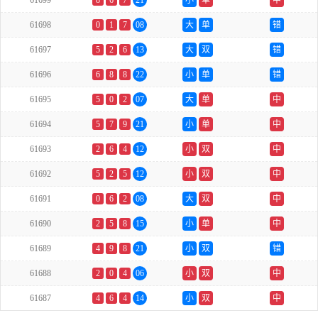
61699
8
6
7
21
小
单
中
61698
0
1
7
08
大
单
错
61697
5
2
6
13
大
双
错
61696
6
8
8
22
小
单
错
61695
5
0
2
07
大
单
中
61694
5
7
9
21
小
单
中
61693
2
6
4
12
小
双
中
61692
5
2
5
12
小
双
中
61691
0
6
2
08
大
双
中
61690
2
5
8
15
小
单
中
61689
4
9
8
21
小
双
错
61688
2
0
4
06
小
双
中
61687
4
6
4
14
小
双
中