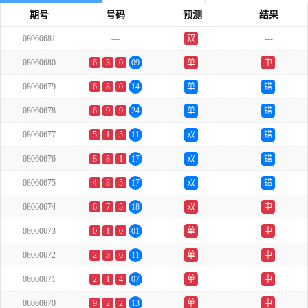
期号
号码
预测
结果
08060681
---
双
---
08060680
6
3
0
09
单
中
08060679
6
8
0
14
单
错
08060678
6
9
9
24
单
错
08060677
5
1
5
11
双
错
08060676
8
8
1
17
双
错
08060675
4
8
5
17
双
错
08060674
6
7
5
18
双
中
08060673
0
1
0
01
单
中
08060672
2
3
6
11
单
中
08060671
2
1
4
07
单
中
08060670
9
2
2
13
单
中