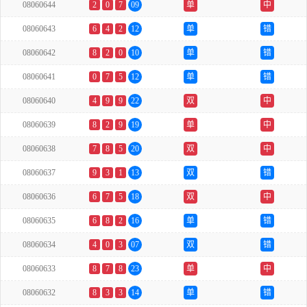
08060644
2
0
7
09
单
中
08060643
6
4
2
12
单
错
08060642
8
2
0
10
单
错
08060641
0
7
5
12
单
错
08060640
4
9
9
22
双
中
08060639
8
2
9
19
单
中
08060638
7
8
5
20
双
中
08060637
9
3
1
13
双
错
08060636
6
7
5
18
双
中
08060635
6
8
2
16
单
错
08060634
4
0
3
07
双
错
08060633
8
7
8
23
单
中
08060632
8
3
3
14
单
错