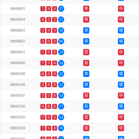
08060605
7
4
6
17
单
中
08060604
6
2
3
11
单
中
08060603
3
4
3
10
单
错
08060602
3
0
3
06
单
错
08060601
7
9
8
24
双
中
08060600
7
3
4
14
双
中
08060599
8
5
9
22
单
错
08060598
3
0
9
12
单
错
08060597
5
1
8
14
双
中
08060596
9
8
0
17
双
错
08060595
7
4
3
14
双
中
08060594
7
1
8
16
双
中