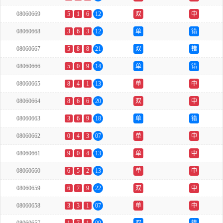
08060669
5
1
6
12
双
中
08060668
3
6
3
12
单
错
08060667
5
8
8
21
双
错
08060666
5
0
9
14
单
错
08060665
8
4
1
13
单
中
08060664
8
6
6
20
双
中
08060663
3
6
9
18
单
错
08060662
0
4
3
07
单
中
08060661
9
0
4
13
单
中
08060660
6
5
2
13
单
中
08060659
6
7
9
22
双
中
08060658
3
3
1
07
单
中