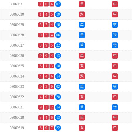
08060631
1
0
6
07
单
中
08060630
1
4
5
10
双
中
08060629
5
7
4
16
单
错
08060628
0
2
4
06
单
错
08060627
8
9
5
22
单
错
08060626
9
0
4
13
单
中
08060625
6
1
3
10
双
中
08060624
4
4
6
14
双
中
08060623
0
2
0
02
单
错
08060622
4
9
7
20
双
中
08060621
9
3
2
14
单
错
08060620
3
4
6
13
单
中
08060619
6
9
7
22
双
中