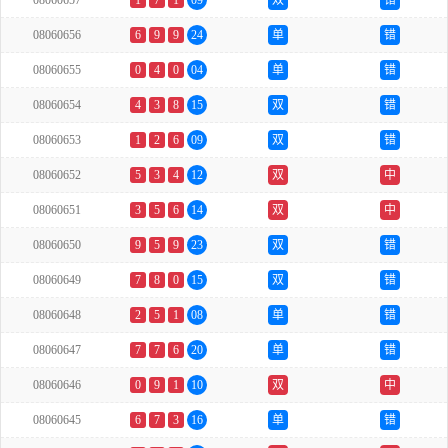
08060657
1
7
1
09
双
错
08060656
6
9
9
24
单
错
08060655
0
4
0
04
单
错
08060654
4
3
8
15
双
错
08060653
1
2
6
09
双
错
08060652
5
3
4
12
双
中
08060651
3
5
6
14
双
中
08060650
9
5
9
23
双
错
08060649
7
8
0
15
双
错
08060648
2
5
1
08
单
错
08060647
7
7
6
20
单
错
08060646
0
9
1
10
双
中
08060645
6
7
3
16
单
错