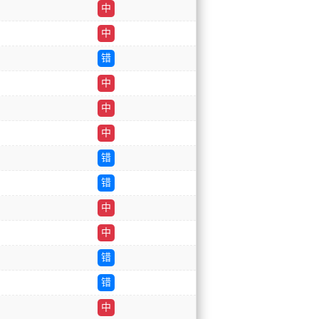
中
中
错
中
中
中
错
错
中
中
错
错
中