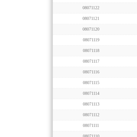
08071122
08071121
08071120
08071119
08071118
08071117
08071116
08071115
08071114
08071113
08071112
08071111
08071110