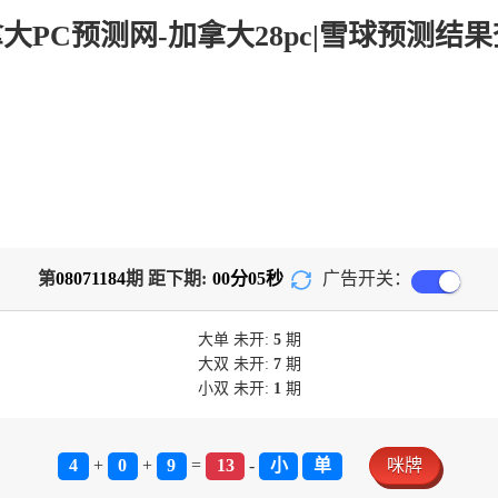
第
08071184
期 距下期:
00
分
05
秒
广告开关：
大单
未开:
5
期
大双
未开:
7
期
小双
未开:
1
期
4
+
0
+
9
=
13
-
小
单
咪牌