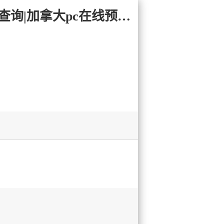
易记网址:28yc.com-加拿大PC预测网-加拿大28pc|雪球预测结果查询|加拿大pc在线预测结果_极致火热优质的免费预测