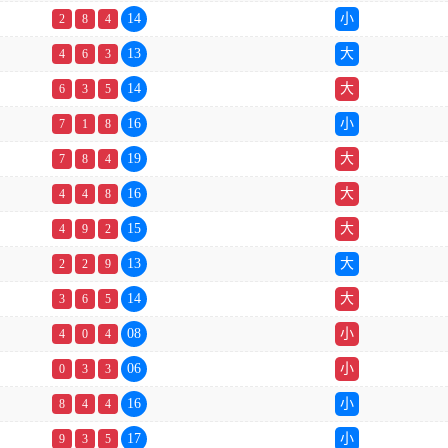
14
小
2
8
4
13
大
4
6
3
14
大
6
3
5
16
小
7
1
8
19
大
7
8
4
16
大
4
4
8
15
大
4
9
2
13
大
2
2
9
14
大
3
6
5
08
小
4
0
4
06
小
0
3
3
16
小
8
4
4
17
小
9
3
5