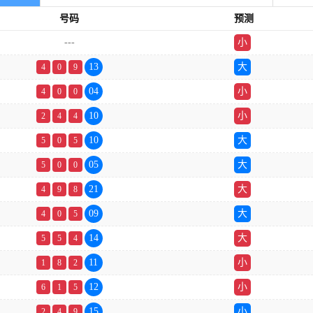
号码
预测
---
小
双
13
大
4
0
9
04
小
4
0
0
10
小
2
4
4
10
大
5
0
5
05
大
5
0
0
21
大
4
9
8
09
大
4
0
5
14
大
5
5
4
11
小
1
8
2
12
小
6
1
5
15
小
2
4
9