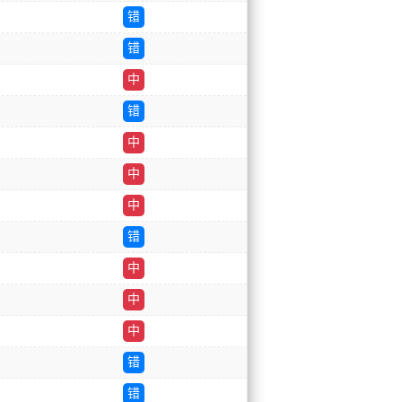
错
错
中
错
中
中
中
错
中
中
中
错
错