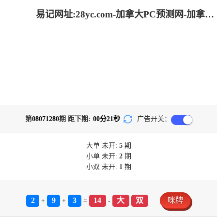
易记网址:28yc.com-加拿大PC预测网-加拿大28pc|雪球预测结果查询|加拿大pc在线预测结果_极致火热优质的免费预测
第
08071280
期 距下期:
00
分
21
秒
广告开关：
大单
未开:
5
期
小单
未开:
2
期
小双
未开:
1
期
2
9
3
14
大
双
咪牌
+
+
=
-