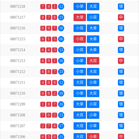
08071218
7
4
1
12
小单
大双
错
08071217
8
7
8
23
大单
小双
中
08071216
0
9
7
16
小双
大单
错
08071215
0
1
5
06
小双
大单
中
08071214
6
4
3
13
小双
大单
错
08071213
6
9
1
16
小单
大双
中
08071212
8
8
7
23
小单
大双
错
08071211
4
0
8
12
大双
小单
错
08071210
0
8
2
10
小单
大双
错
08071209
1
8
7
16
大单
小双
错
08071208
7
6
2
15
大双
小单
错
08071207
2
7
8
17
大双
小单
错
08071206
6
5
0
11
大双
小单
中