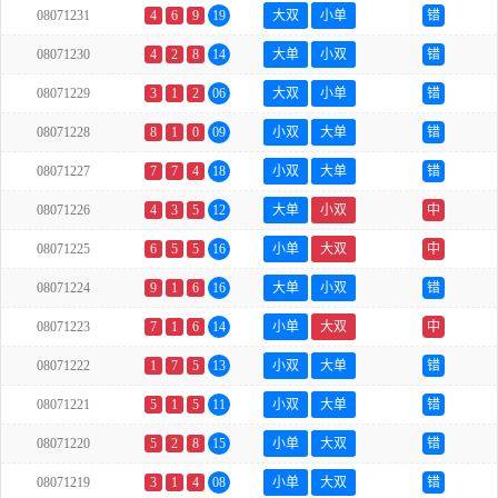
08071231
4
6
9
19
大双
小单
错
08071230
4
2
8
14
大单
小双
错
08071229
3
1
2
06
大双
小单
错
08071228
8
1
0
09
小双
大单
错
08071227
7
7
4
18
小双
大单
错
08071226
4
3
5
12
大单
小双
中
08071225
6
5
5
16
小单
大双
中
08071224
9
1
6
16
大单
小双
错
08071223
7
1
6
14
小单
大双
中
08071222
1
7
5
13
小双
大单
错
08071221
5
1
5
11
小双
大单
错
08071220
5
2
8
15
小单
大双
错
08071219
3
1
4
08
小单
大双
错