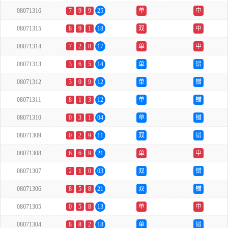
08071316
7
9
9
25
单
中
08071315
8
9
1
18
双
中
08071314
7
2
8
17
单
中
08071313
3
6
5
14
单
错
08071312
3
0
9
12
单
错
08071311
8
1
3
12
单
错
08071310
0
3
1
04
单
错
08071309
0
2
9
11
双
错
08071308
6
6
9
21
单
中
08071307
2
1
0
03
双
错
08071306
8
5
8
21
双
错
08071305
0
5
8
13
单
中
08071304
8
8
2
18
单
错