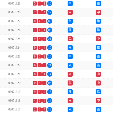
08071329
5
4
1
10
单
错
08071328
7
8
4
19
单
中
08071327
0
4
2
06
单
错
08071326
1
1
1
03
双
错
08071325
9
4
8
21
单
中
08071324
9
6
4
19
双
错
08071323
8
6
2
16
单
错
08071322
9
7
5
21
双
错
08071321
8
5
1
14
双
中
08071320
0
5
0
05
单
中
08071319
9
4
2
15
双
错
08071318
4
6
4
14
双
中
08071317
2
7
4
13
双
错