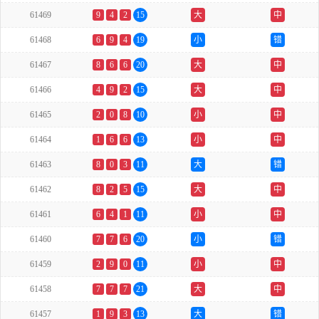
61469
9
4
2
15
大
中
61468
6
9
4
19
小
错
61467
8
6
6
20
大
中
61466
4
9
2
15
大
中
61465
2
0
8
10
小
中
61464
1
6
6
13
小
中
61463
8
0
3
11
大
错
61462
8
2
5
15
大
中
61461
6
4
1
11
小
中
61460
7
7
6
20
小
错
61459
2
9
0
11
小
中
61458
7
7
7
21
大
中
61457
1
9
3
13
大
错