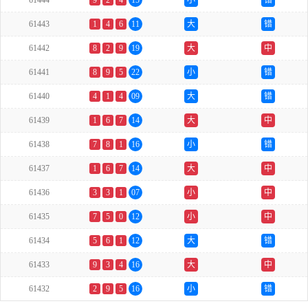
61444
9
2
4
15
小
错
61443
1
4
6
11
大
错
61442
8
2
9
19
大
中
61441
8
9
5
22
小
错
61440
4
1
4
09
大
错
61439
1
6
7
14
大
中
61438
7
8
1
16
小
错
61437
1
6
7
14
大
中
61436
3
3
1
07
小
中
61435
7
5
0
12
小
中
61434
5
6
1
12
大
错
61433
9
3
4
16
大
中
61432
2
9
5
16
小
错