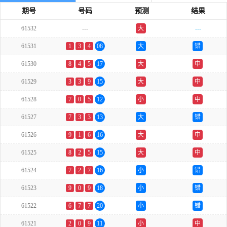
期号
号码
预测
结果
61532
---
大
---
单
61531
1
3
4
08
大
错
61530
8
4
5
17
大
中
61529
3
3
9
15
大
中
61528
7
0
5
12
小
中
61527
7
3
3
13
大
错
61526
9
1
6
16
大
中
61525
8
2
5
15
大
中
61524
7
2
7
16
小
错
61523
9
0
9
18
小
错
61522
6
7
7
20
小
错
61521
2
0
9
11
小
中