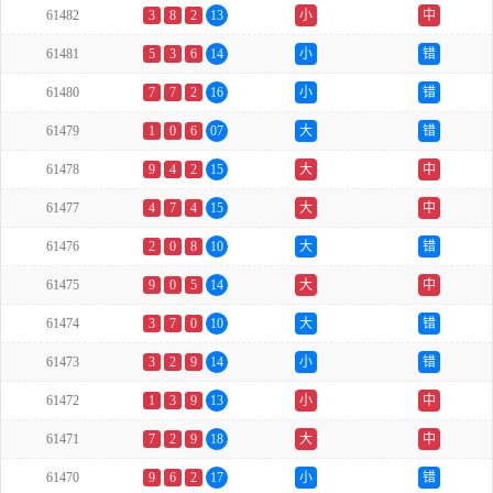
61482
3
8
2
13
小
中
61481
5
3
6
14
小
错
61480
7
7
2
16
小
错
61479
1
0
6
07
大
错
61478
9
4
2
15
大
中
61477
4
7
4
15
大
中
61476
2
0
8
10
大
错
61475
9
0
5
14
大
中
61474
3
7
0
10
大
错
61473
3
2
9
14
小
错
61472
1
3
9
13
小
中
61471
7
2
9
18
大
中
61470
9
6
2
17
小
错