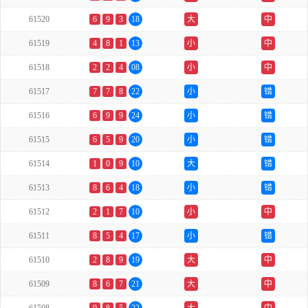
61520
6
9
3
18
大
中
61519
4
8
1
13
小
中
61518
2
2
4
08
小
中
61517
7
7
8
22
小
错
61516
6
9
9
24
小
错
61515
6
5
9
20
小
错
61514
1
0
9
10
大
错
61513
8
6
4
18
小
错
61512
2
1
7
10
小
中
61511
8
5
4
17
小
错
61510
2
8
9
19
大
中
61509
8
6
7
21
大
中