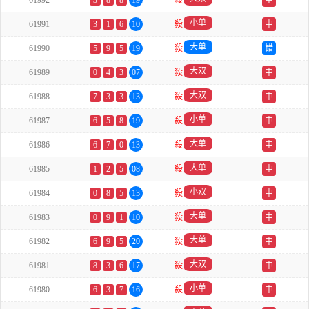
61992
3
8
8
19
殺
中
小单
61991
3
1
6
10
殺
中
大单
61990
5
9
5
19
殺
错
大双
61989
0
4
3
07
殺
中
大双
61988
7
3
3
13
殺
中
小单
61987
6
5
8
19
殺
中
大单
61986
6
7
0
13
殺
中
大单
61985
1
2
5
08
殺
中
小双
61984
0
8
5
13
殺
中
大单
61983
0
9
1
10
殺
中
大单
61982
6
9
5
20
殺
中
大双
61981
8
3
6
17
殺
中
小单
61980
6
3
7
16
殺
中