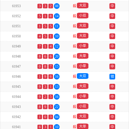
大双
61953
3
3
2
08
殺
中
小双
61952
5
1
8
14
殺
中
大双
61951
1
5
5
11
殺
中
大双
61950
4
5
1
10
殺
中
小单
61949
7
1
4
12
殺
中
大单
61948
8
6
6
20
殺
中
小单
61947
0
8
7
15
殺
中
大双
61946
1
9
6
16
殺
错
大双
61945
9
3
1
13
殺
中
小单
61944
9
2
5
16
殺
中
小双
61943
8
9
5
22
殺
中
大双
61942
1
0
3
04
殺
中
大单
61941
6
3
1
10
殺
中