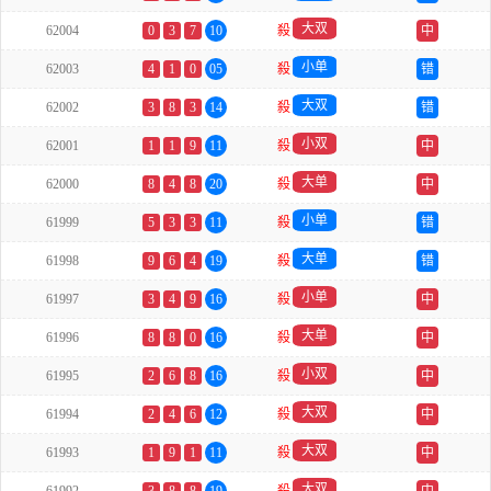
大双
62004
0
3
7
10
殺
中
小单
62003
4
1
0
05
殺
错
大双
62002
3
8
3
14
殺
错
小双
62001
1
1
9
11
殺
中
大单
62000
8
4
8
20
殺
中
小单
61999
5
3
3
11
殺
错
大单
61998
9
6
4
19
殺
错
小单
61997
3
4
9
16
殺
中
大单
61996
8
8
0
16
殺
中
小双
61995
2
6
8
16
殺
中
大双
61994
2
4
6
12
殺
中
大双
61993
1
9
1
11
殺
中
大双