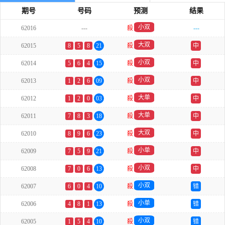
期号
号码
预测
结果
小双
62016
---
殺
---
大双
62015
8
5
8
21
殺
中
小双
62014
5
6
4
15
殺
中
小双
62013
1
2
6
09
殺
中
大单
62012
1
2
0
03
殺
中
大单
62011
7
8
3
18
殺
中
大双
62010
8
9
6
23
殺
中
小单
62009
7
5
9
21
殺
中
小双
62008
7
0
6
13
殺
中
小双
62007
6
0
4
10
殺
错
小单
62006
4
8
1
13
殺
错
小双
62005
1
5
4
10
殺
错