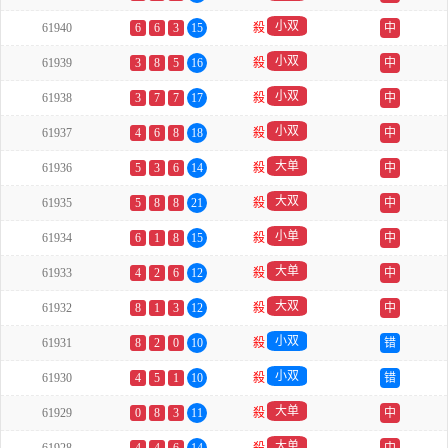
小双
61940
6
6
3
15
殺
中
小双
61939
3
8
5
16
殺
中
小双
61938
3
7
7
17
殺
中
小双
61937
4
6
8
18
殺
中
大单
61936
5
3
6
14
殺
中
大双
61935
5
8
8
21
殺
中
小单
61934
6
1
8
15
殺
中
大单
61933
4
2
6
12
殺
中
大双
61932
8
1
3
12
殺
中
小双
61931
8
2
0
10
殺
错
小双
61930
4
5
1
10
殺
错
大单
61929
0
8
3
11
殺
中
大单