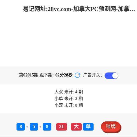
易记网址:28yc.com-加拿大PC预测网-加拿大28pc|雪球预测结果查询|加拿大pc在线预测结果_极致火热优质的免费预测
第
62015
期 距下期:
02
分
28
秒
广告开关：
大双
未开:
4
期
小单
未开:
2
期
小双
未开:
8
期
8
5
8
21
大
单
咪牌
+
+
=
-