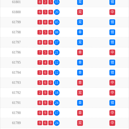
61801
8
2
5
15
双
错
61800
6
5
9
20
双
中
61799
1
0
4
05
双
错
61798
3
5
0
08
单
错
61797
8
0
9
17
双
错
61796
7
5
9
21
单
中
61795
7
4
1
12
单
错
61794
3
6
3
12
单
错
61793
5
6
0
11
单
中
61792
2
9
7
18
双
中
61791
8
9
7
24
单
错
61790
0
9
8
17
单
中
61789
9
6
9
24
双
中