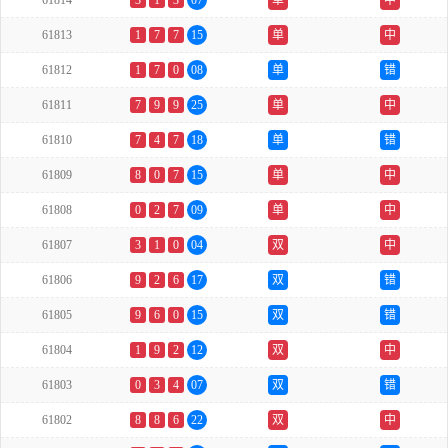
61814
3
1
3
07
单
中
61813
1
7
7
15
单
中
61812
1
7
0
08
单
错
61811
7
9
9
25
单
中
61810
7
4
7
18
单
错
61809
8
0
7
15
单
中
61808
0
2
7
09
单
中
61807
3
1
0
04
双
中
61806
9
2
6
17
双
错
61805
9
6
0
15
双
错
61804
1
9
2
12
双
中
61803
0
3
4
07
双
错
61802
8
8
6
22
双
中