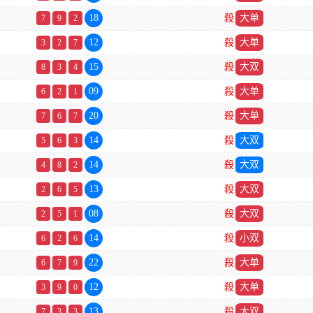
18
殺
大单
7
9
2
12
殺
大单
3
2
7
15
殺
大双
8
3
4
09
殺
大单
6
2
1
20
殺
大单
7
6
7
14
殺
大双
5
6
3
14
殺
大双
4
8
2
13
殺
大双
2
6
5
08
殺
大双
2
5
1
14
殺
小双
6
2
6
22
殺
大单
6
7
9
12
殺
大单
3
9
0
13
殺
大双
7
3
3