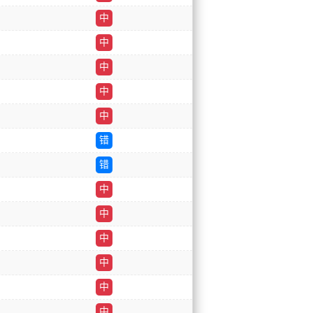
中
中
中
中
中
错
错
中
中
中
中
中
中