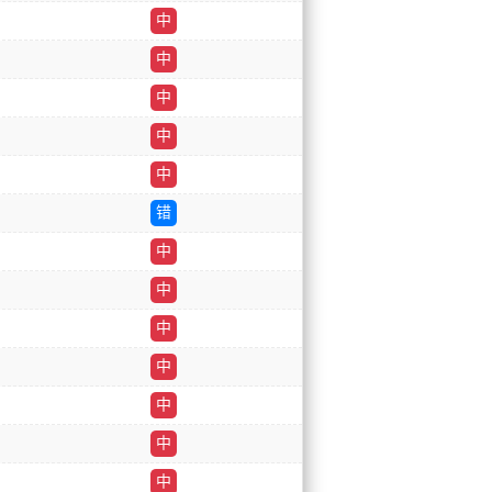
中
中
中
中
中
错
中
中
中
中
中
中
中