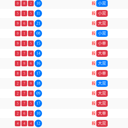
10
殺
小双
0
8
2
11
殺
小双
5
1
5
21
殺
大双
9
6
6
08
殺
小双
0
1
7
15
殺
小单
9
1
5
14
殺
大单
3
7
4
16
殺
大双
1
9
6
17
殺
小单
8
5
4
18
殺
大双
2
7
9
09
殺
大双
2
7
0
17
殺
大双
5
7
5
10
殺
大单
2
6
2
12
殺
大双
4
4
4