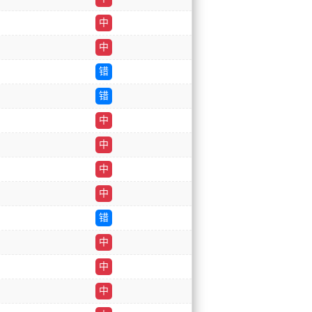
中
中
错
错
中
中
中
中
错
中
中
中