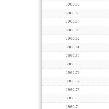
08080186
08080185
08080184
08080183
08080182
08080181
08080180
08080179
08080178
08080177
08080176
08080175
08080174