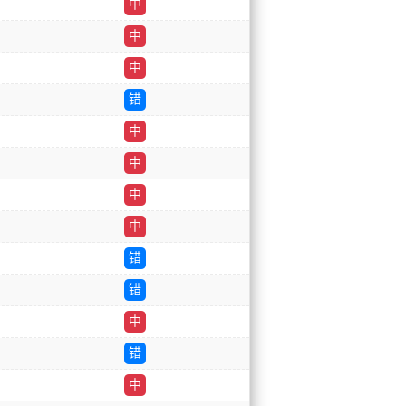
中
中
中
错
中
中
中
中
错
错
中
错
中