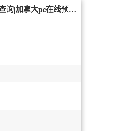
易记网址:28yc.com-加拿大PC预测网-加拿大28pc|雪球预测结果查询|加拿大pc在线预测结果_极致火热优质的免费预测