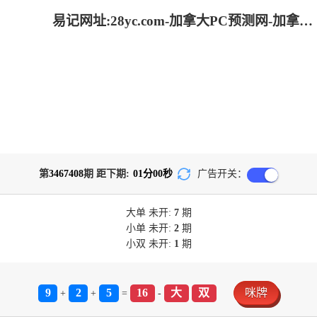
易记网址:28yc.com-加拿大PC预测网-加拿大28pc|雪球预测结果查询|加拿大pc在线预测结果_极致火热优质的免费预测
第
3467408
期 距下期:
01
分
00
秒
广告开关：
大单
未开:
7
期
小单
未开:
2
期
小双
未开:
1
期
9
2
5
16
大
双
咪牌
+
+
=
-