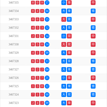
3467335
8
0
9
17
小
单
中
3467334
0
4
0
04
大
单
错
3467333
0
6
9
15
大
双
中
3467332
4
5
3
12
大
单
错
3467331
2
3
9
14
小
双
中
3467330
9
5
0
14
大
双
中
3467329
4
1
4
09
大
单
中
3467328
6
6
1
13
大
双
错
3467327
0
2
2
04
大
单
错
3467326
9
5
7
21
小
单
中
3467325
1
3
8
12
大
单
错
3467324
7
1
1
09
大
双
错
3467323
2
4
3
09
大
单
中