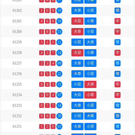
61263
7
4
6
17
大双
小单
错
61262
1
6
9
16
大单
小双
错
61261
4
6
6
16
大双
小单
中
61260
1
8
6
15
大单
小双
中
61259
5
1
5
11
小双
大单
错
61258
4
3
7
14
大双
小单
中
61257
2
3
4
09
大单
小双
错
61256
8
5
9
22
大单
小双
错
61255
8
4
3
15
小双
大单
中
61254
3
0
4
07
大双
小单
中
61253
0
7
7
14
大单
小双
错
61252
9
6
5
20
小双
大单
错
61251
1
2
0
03
大单
小双
错