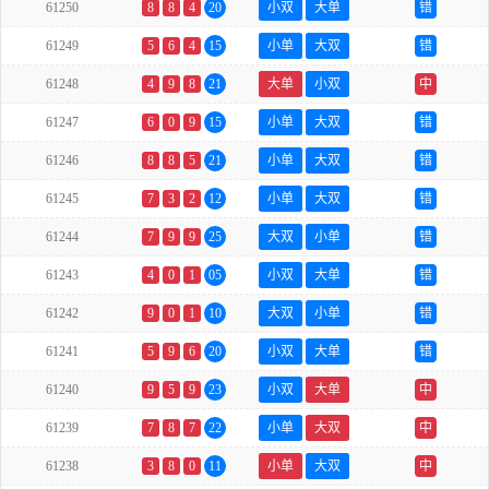
61250
8
8
4
20
小双
大单
错
61249
5
6
4
15
小单
大双
错
61248
4
9
8
21
大单
小双
中
61247
6
0
9
15
小单
大双
错
61246
8
8
5
21
小单
大双
错
61245
7
3
2
12
小单
大双
错
61244
7
9
9
25
大双
小单
错
61243
4
0
1
05
小双
大单
错
61242
9
0
1
10
大双
小单
错
61241
5
9
6
20
小双
大单
错
61240
9
5
9
23
小双
大单
中
61239
7
8
7
22
小单
大双
中
61238
3
8
0
11
小单
大双
中