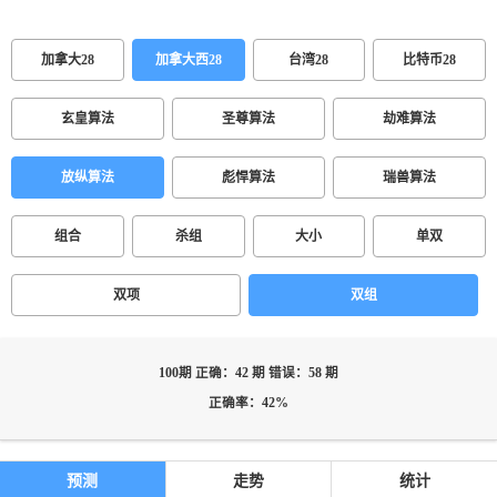
加拿大28
加拿大西28
台湾28
比特币28
玄皇算法
圣尊算法
劫难算法
放纵算法
彪悍算法
瑞兽算法
组合
杀组
大小
单双
双项
双组
100期 正确：42 期 错误：58 期
正确率：42%
预测
走势
统计