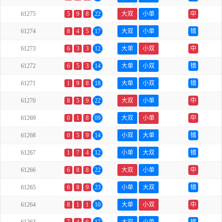
61275
5
9
8
22
大双
小单
中
61274
8
4
5
17
大双
小单
错
61273
6
3
3
12
大单
小双
中
61272
6
5
3
14
大单
小双
错
61271
1
9
8
18
大单
小双
错
61270
8
5
9
22
大双
小单
中
61269
0
1
8
09
大双
小单
中
61268
0
5
9
14
小双
大单
错
61267
1
7
4
12
小单
大双
错
61266
6
8
8
22
大双
小单
中
61265
6
8
9
23
小单
大双
错
61264
8
1
1
10
大单
小双
中