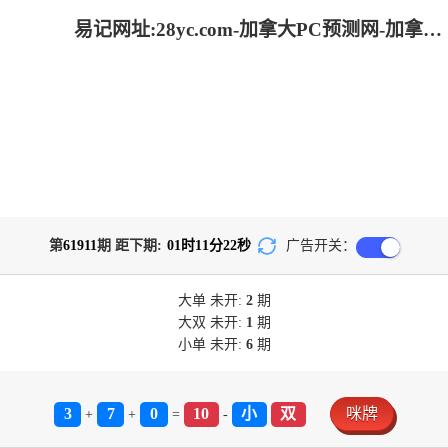
易记网址:28yc.com-加拿大PC预测网-加拿大28pc|雪球预测结果查询|加拿大pc在线预测结果_极致火热优质的免费预测
第
61911
期 距下期:
01
时
11
分
22
秒
广告开关：
大单
未开:
2
期
大双
未开:
1
期
小单
未开:
6
期
3
7
0
10
小
双
咪牌
+
+
=
-