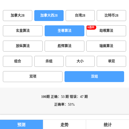
加拿大28
加拿大西28
台湾28
比特币28
玄皇算法
圣尊算法
劫难算法
放纵算法
彪悍算法
瑞兽算法
组合
杀组
大小
单双
双项
双组
100期 正确：53 期 错误：47 期
正确率：53%
预测
走势
统计