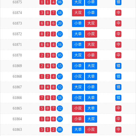
61875
1
1
4
06
大双
小单
错
61874
3
8
7
18
大双
小单
中
61873
6
8
6
20
小单
大双
中
61872
8
2
2
12
大单
小双
中
61871
6
6
4
16
小单
大双
中
61870
2
3
0
05
大双
小单
中
61869
2
4
9
15
小单
大双
错
61868
1
2
4
07
小双
大单
错
61867
0
4
8
12
大双
小单
错
61866
7
8
3
18
小双
大单
错
61865
5
0
7
12
小双
大单
中
61864
1
0
8
09
小单
大双
中
61863
5
1
2
08
大单
小双
中