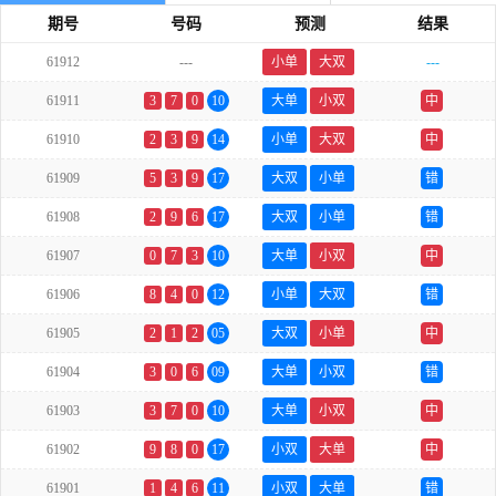
期号
号码
预测
结果
61912
---
小单
大双
---
61911
3
7
0
10
大单
小双
中
61910
2
3
9
14
小单
大双
中
61909
5
3
9
17
大双
小单
错
61908
2
9
6
17
大双
小单
错
61907
0
7
3
10
大单
小双
中
61906
8
4
0
12
小单
大双
错
61905
2
1
2
05
大双
小单
中
61904
3
0
6
09
大单
小双
错
61903
3
7
0
10
大单
小双
中
61902
9
8
0
17
小双
大单
中
61901
1
4
6
11
小双
大单
错