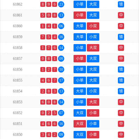
61862
8
9
6
23
小单
大双
错
61861
5
0
8
13
小单
大双
中
61860
1
4
1
06
大单
小双
中
61859
7
5
4
16
大单
小双
错
61858
1
7
6
14
小单
大双
中
61857
0
8
1
09
小单
大双
中
61856
1
2
7
10
小单
大双
错
61855
4
6
7
17
小单
大双
错
61854
2
8
3
13
大单
小双
错
61853
6
0
8
14
小单
大双
中
61852
0
2
5
07
大双
小单
中
61851
4
6
6
16
大双
小单
中
61850
3
4
2
09
大双
小单
中