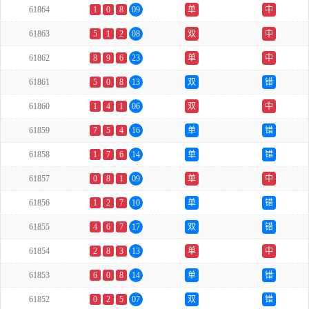
61864
1
0
8
09
单
中
61863
5
1
2
08
双
中
61862
8
9
6
23
单
中
61861
5
0
8
13
双
错
61860
1
4
1
06
双
中
61859
7
5
4
16
单
错
61858
1
7
6
14
单
错
61857
0
8
1
09
单
中
61856
1
2
7
10
单
错
61855
4
6
7
17
双
错
61854
2
8
3
13
单
中
61853
6
0
8
14
单
错
61852
0
2
5
07
双
错