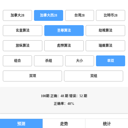
加拿大28
加拿大西28
台湾28
比特币28
玄皇算法
圣尊算法
劫难算法
放纵算法
彪悍算法
瑞兽算法
组合
杀组
大小
单双
双项
双组
100期 正确：48 期 错误：52 期
正确率：48%
预测
走势
统计