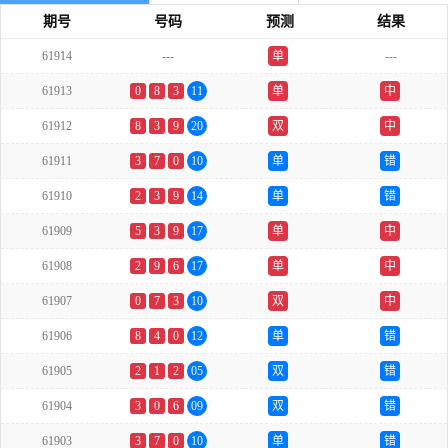
期号
号码
预测
结果
61914
---
单
---
61913
0
8
3
11
单
中
61912
8
3
9
20
双
中
61911
3
7
0
10
单
错
61910
2
3
9
14
单
错
61909
5
3
9
17
单
中
61908
2
9
6
17
单
中
61907
0
7
3
10
双
中
61906
8
4
0
12
单
错
61905
2
1
2
05
双
错
61904
3
0
6
09
双
错
61903
3
7
0
10
单
错