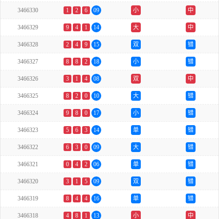
3466330
1
2
6
09
小
中
3466329
9
4
1
14
大
中
3466328
2
4
9
15
双
错
3466327
8
8
2
18
小
错
3466326
3
1
4
08
双
中
3466325
8
2
0
10
大
错
3466324
9
8
0
17
小
错
3466323
5
6
3
14
单
错
3466322
6
3
0
09
大
错
3466321
0
4
2
06
单
错
3466320
3
1
5
09
双
错
3466319
8
4
4
16
单
错
3466318
4
8
1
13
小
中