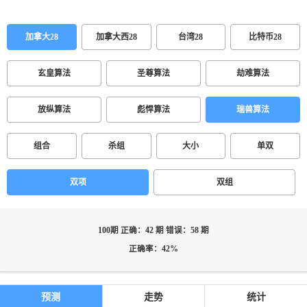
加拿大28
加拿大西28
台湾28
比特币28
玄皇算法
圣尊算法
劫难算法
放纵算法
彪悍算法
瑞兽算法
组合
杀组
大小
单双
双项
双组
100期 正确：42 期 错误：58 期
正确率：42%
预测
走势
统计