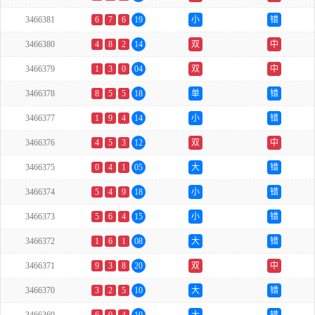
3466381
6
7
6
19
小
错
3466380
4
8
2
14
双
中
3466379
1
3
0
04
双
中
3466378
8
5
5
18
单
错
3466377
1
9
4
14
小
错
3466376
4
5
3
12
双
中
3466375
0
4
1
05
大
错
3466374
5
4
9
18
小
错
3466373
5
6
4
15
小
错
3466372
1
6
1
08
大
错
3466371
9
3
8
20
双
中
3466370
3
2
5
10
大
错