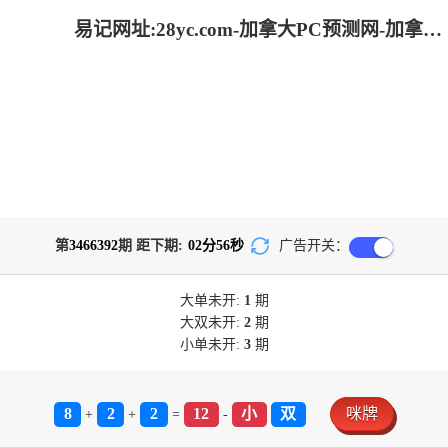
易记网址:28yc.com-加拿大PC预测网-加拿大28pc|雪球预测结果查询|加拿大pc在线预测结果_极致火热优质的免费预测
第
3466392
期 距下期:
02
分
55
秒
广告开关：
大单
未开:
1
期
大双
未开:
2
期
小单
未开:
3
期
8
2
2
12
小
双
咪牌
+
+
=
-