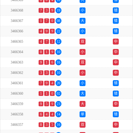
3466369
6
0
4
10
大
错
3466368
7
3
9
19
小
错
3466367
1
7
0
08
大
错
3466366
4
9
9
22
小
错
3466365
4
7
1
12
双
中
3466364
0
1
9
10
小
中
3466363
9
1
6
16
双
中
3466362
3
3
4
10
小
中
3466361
7
9
4
20
小
错
3466360
1
1
0
02
大
错
3466359
9
5
9
23
大
中
3466358
6
4
4
14
单
错
3466357
8
3
5
16
双
中