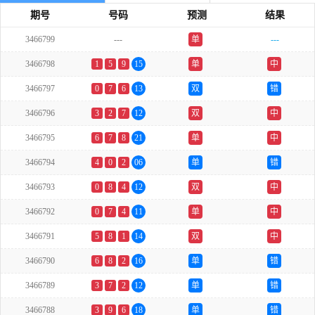
期号
号码
预测
结果
3466799
---
单
---
3466798
1
5
9
15
单
中
3466797
0
7
6
13
双
错
3466796
3
2
7
12
双
中
3466795
6
7
8
21
单
中
3466794
4
0
2
06
单
错
3466793
0
8
4
12
双
中
3466792
0
7
4
11
单
中
3466791
5
8
1
14
双
中
3466790
6
8
2
16
单
错
3466789
3
7
2
12
单
错
3466788
3
9
6
18
单
错