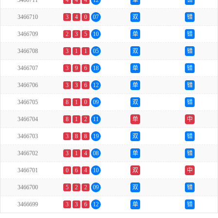
3466711
4
4
4
12
单
错
3466710
3
4
0
07
双
错
3466709
2
3
5
10
单
错
3466708
3
1
1
05
双
错
3466707
3
9
6
18
单
错
3466706
3
3
6
12
单
错
3466705
8
1
0
09
双
错
3466704
8
1
2
11
单
中
3466703
3
8
8
19
双
错
3466702
3
1
4
08
单
错
3466701
0
6
4
10
双
中
3466700
5
2
2
09
双
错
3466699
3
3
6
12
单
错