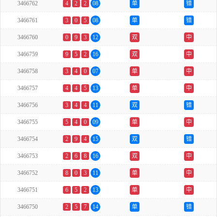
3466762
4
2
2
08
单
错
3466761
3
0
5
08
单
错
3466760
0
9
3
12
双
中
3466759
9
5
2
16
双
中
3466758
3
4
0
07
单
中
3466757
4
4
5
13
单
中
3466756
3
4
4
11
双
错
3466755
5
4
0
09
单
中
3466754
2
9
4
15
双
错
3466753
2
6
8
16
双
中
3466752
8
0
3
11
单
中
3466751
6
5
2
13
单
中
3466750
2
5
7
14
单
错