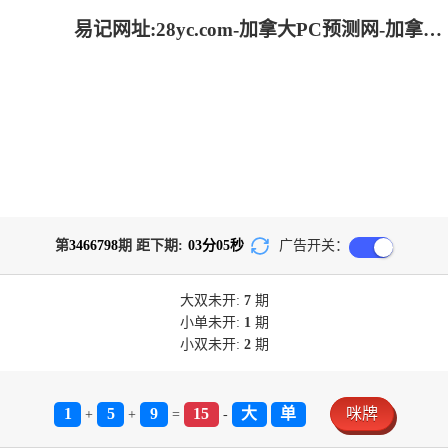
易记网址:28yc.com-加拿大PC预测网-加拿大28pc|雪球预测结果查询|加拿大pc在线预测结果_极致火热优质的免费预测
第
3466798
期 距下期:
03
分
05
秒
广告开关：
大双
未开:
7
期
小单
未开:
1
期
小双
未开:
2
期
1
5
9
15
大
单
咪牌
+
+
=
-