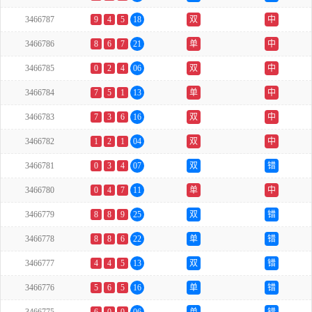
3466787
9
4
5
18
双
中
3466786
8
6
7
21
单
中
3466785
0
2
4
06
双
中
3466784
7
5
1
13
单
中
3466783
7
3
6
16
双
中
3466782
1
2
1
04
双
中
3466781
0
3
4
07
双
错
3466780
0
4
7
11
单
中
3466779
8
8
9
25
双
错
3466778
8
8
6
22
单
错
3466777
4
4
5
13
双
错
3466776
5
6
5
16
单
错