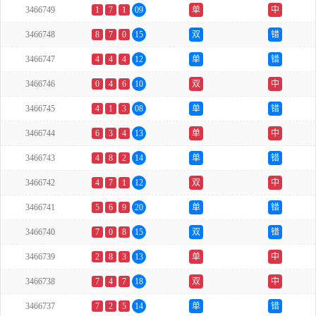
3466749
1
7
1
09
单
中
3466748
8
7
0
15
双
错
3466747
4
4
4
12
单
错
3466746
0
4
6
10
双
中
3466745
4
1
3
08
单
错
3466744
6
3
4
13
单
中
3466743
4
8
2
14
单
错
3466742
4
7
1
12
双
中
3466741
5
6
9
20
单
错
3466740
7
0
8
15
双
错
3466739
2
8
3
13
单
中
3466738
7
4
7
18
双
中
3466737
7
2
5
14
单
错