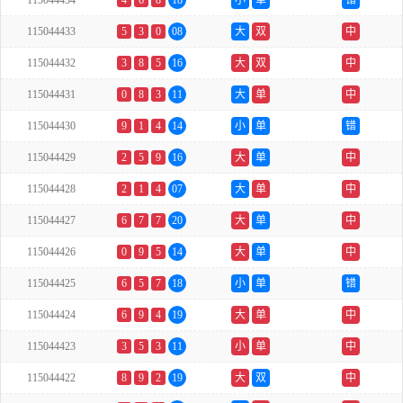
115044434
4
6
8
18
小
单
错
115044433
5
3
0
08
大
双
中
115044432
3
8
5
16
大
双
中
115044431
0
8
3
11
大
单
中
115044430
9
1
4
14
小
单
错
115044429
2
5
9
16
大
单
中
115044428
2
1
4
07
大
单
中
115044427
6
7
7
20
大
单
中
115044426
0
9
5
14
大
单
中
115044425
6
5
7
18
小
单
错
115044424
6
9
4
19
大
单
中
115044423
3
5
3
11
小
单
中
115044422
8
9
2
19
大
双
中