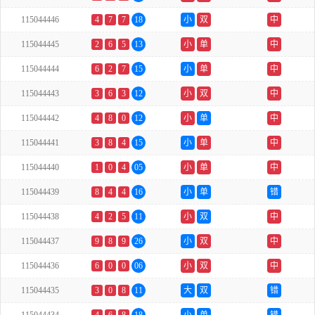
115044446
4
7
7
18
小
双
中
115044445
2
6
5
13
小
单
中
115044444
6
2
7
15
小
单
中
115044443
3
6
3
12
小
双
中
115044442
4
8
0
12
小
单
中
115044441
3
8
4
15
小
单
中
115044440
1
0
4
05
小
单
中
115044439
8
4
4
16
小
单
错
115044438
4
2
5
11
小
双
中
115044437
9
8
9
26
小
双
中
115044436
6
0
0
06
小
双
中
115044435
3
0
8
11
大
双
错