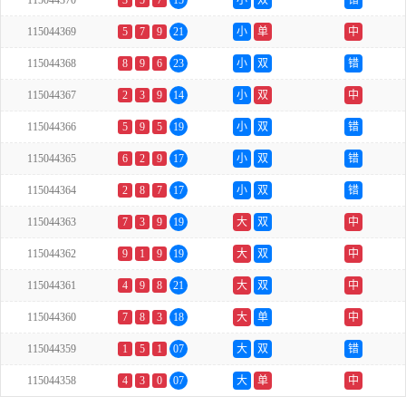
115044370
3
5
7
15
小
双
错
115044369
5
7
9
21
小
单
中
115044368
8
9
6
23
小
双
错
115044367
2
3
9
14
小
双
中
115044366
5
9
5
19
小
双
错
115044365
6
2
9
17
小
双
错
115044364
2
8
7
17
小
双
错
115044363
7
3
9
19
大
双
中
115044362
9
1
9
19
大
双
中
115044361
4
9
8
21
大
双
中
115044360
7
8
3
18
大
单
中
115044359
1
5
1
07
大
双
错
115044358
4
3
0
07
大
单
中