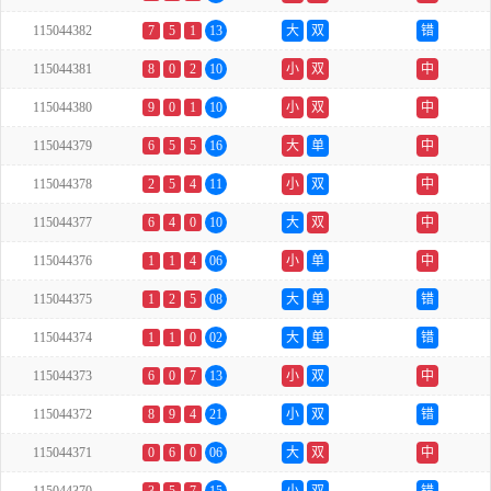
115044382
7
5
1
13
大
双
错
115044381
8
0
2
10
小
双
中
115044380
9
0
1
10
小
双
中
115044379
6
5
5
16
大
单
中
115044378
2
5
4
11
小
双
中
115044377
6
4
0
10
大
双
中
115044376
1
1
4
06
小
单
中
115044375
1
2
5
08
大
单
错
115044374
1
1
0
02
大
单
错
115044373
6
0
7
13
小
双
中
115044372
8
9
4
21
小
双
错
115044371
0
6
0
06
大
双
中