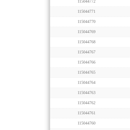
115044772
115044771
115044770
115044769
115044768
115044767
115044766
115044765
115044764
115044763
115044762
115044761
115044760