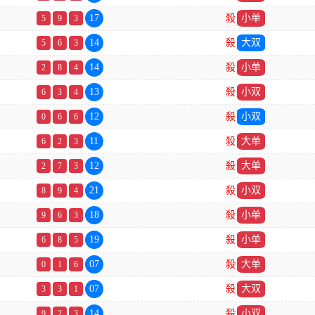
17
殺
小单
5
9
3
14
殺
大双
5
6
3
14
殺
小单
2
8
4
13
殺
小双
6
3
4
12
殺
小双
0
6
6
11
殺
大单
6
2
3
12
殺
大单
2
7
3
21
殺
小双
8
9
4
18
殺
小单
9
6
3
19
殺
小单
6
8
5
07
殺
大单
0
1
6
07
殺
大双
3
3
1
14
殺
小双
9
2
3