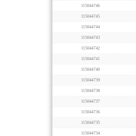
115044746
115044745
115044744
115044743
115044742
115044741
115044740
115044739
115044738
115044737
115044736
115044735
115044734