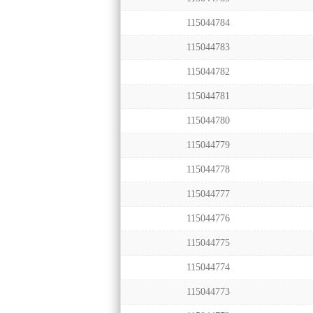
115044784
115044783
115044782
115044781
115044780
115044779
115044778
115044777
115044776
115044775
115044774
115044773