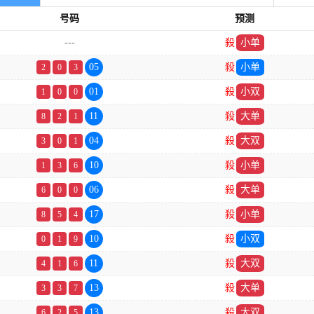
号码
预测
---
殺
小单
05
殺
小单
2
0
3
01
殺
小双
1
0
0
11
殺
大单
8
2
1
04
殺
大双
3
0
1
10
殺
小单
1
3
6
06
殺
大单
6
0
0
17
殺
小单
8
5
4
10
殺
小双
0
1
9
11
殺
大双
4
1
6
13
殺
大单
3
3
7
13
殺
大双
6
2
5