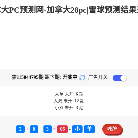
第
115044795
期 距下期:
开奖中
广告开关：
大单
未开:
6
期
大双
未开:
12
期
小双
未开:
3
期
2
+
0
+
3
=
05
-
小
单
咪牌