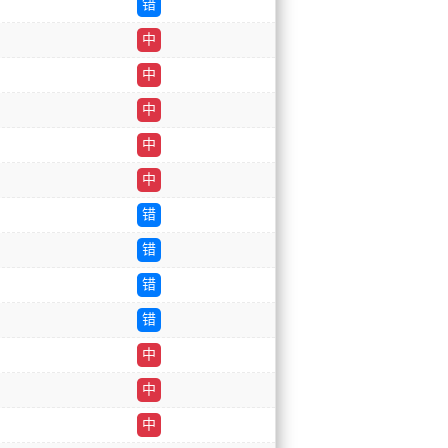
错
中
中
中
中
中
错
错
错
错
中
中
中