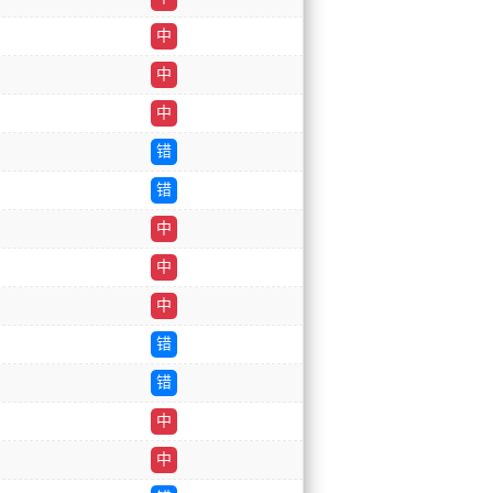
中
中
中
错
错
中
中
中
错
错
中
中