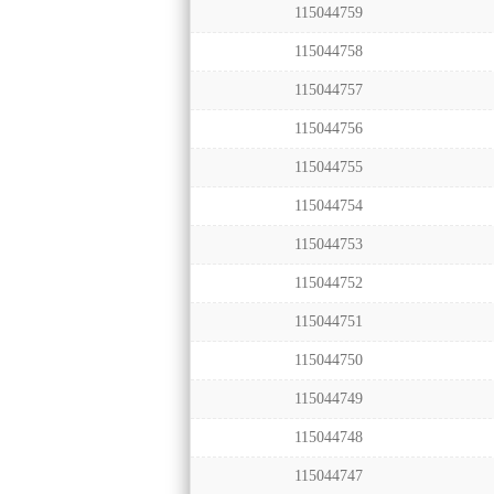
115044759
115044758
115044757
115044756
115044755
115044754
115044753
115044752
115044751
115044750
115044749
115044748
115044747