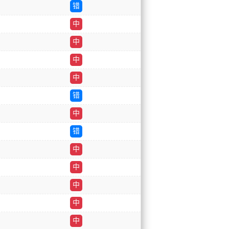
错
中
中
中
中
错
中
错
中
中
中
中
中