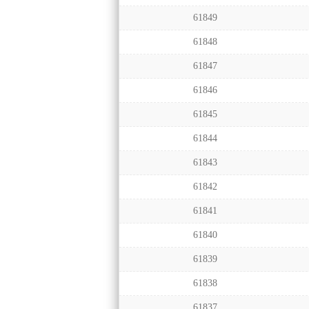
61849
61848
61847
61846
61845
61844
61843
61842
61841
61840
61839
61838
61837