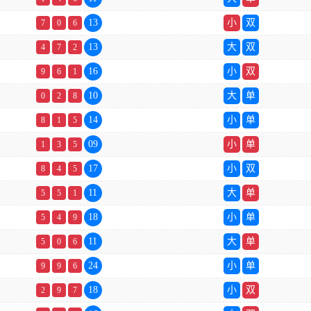
13
小
双
7
0
6
13
大
双
4
7
2
16
小
双
9
6
1
10
大
单
0
2
8
14
小
单
8
1
5
09
小
单
1
3
5
17
小
双
8
4
5
11
大
单
5
5
1
18
小
单
5
4
9
11
大
单
5
0
6
24
小
单
9
9
6
18
小
双
2
9
7