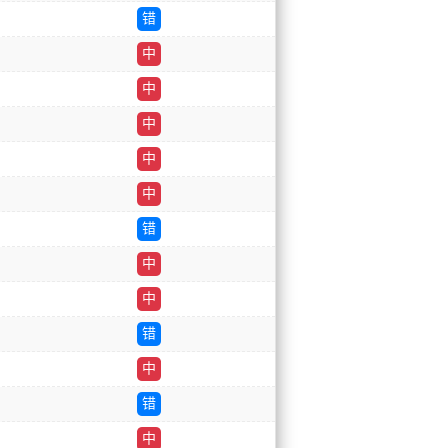
错
中
中
中
中
中
错
中
中
错
中
错
中