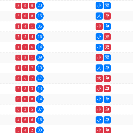
23
小
双
8
9
6
13
大
单
5
0
8
06
小
单
1
4
1
16
小
双
7
5
4
14
小
双
1
7
6
09
小
双
0
8
1
10
大
单
1
2
7
17
大
单
4
6
7
13
小
单
2
8
3
14
小
单
6
0
8
07
小
单
0
2
5
16
小
单
4
6
6
09
小
单
3
4
2