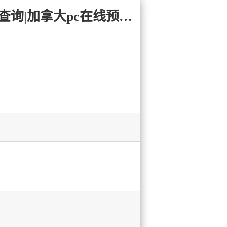
易记网址:28yc.com-加拿大PC预测网-加拿大28pc|雪球预测结果查询|加拿大pc在线预测结果_极致火热优质的免费预测