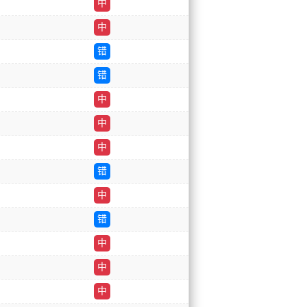
中
中
错
错
中
中
中
错
中
错
中
中
中