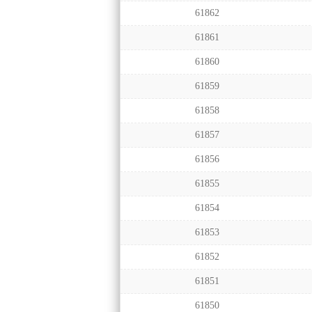
61862
61861
61860
61859
61858
61857
61856
61855
61854
61853
61852
61851
61850