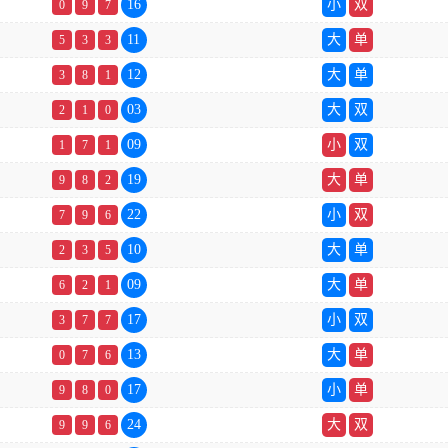
16
小
双
0
9
7
11
大
单
5
3
3
12
大
单
3
8
1
03
大
双
2
1
0
09
小
双
1
7
1
19
大
单
9
8
2
22
小
双
7
9
6
10
大
单
2
3
5
09
大
单
6
2
1
17
小
双
3
7
7
13
大
单
0
7
6
17
小
单
9
8
0
24
大
双
9
9
6