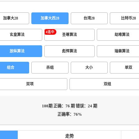
加拿大28
加拿大西28
台湾28
比特币28
玄皇算法
圣尊算法
劫难算法
放纵算法
彪悍算法
瑞兽算法
组合
杀组
大小
单双
双项
双组
100期 正确：76 期 错误：24 期
正确率：76%
走势