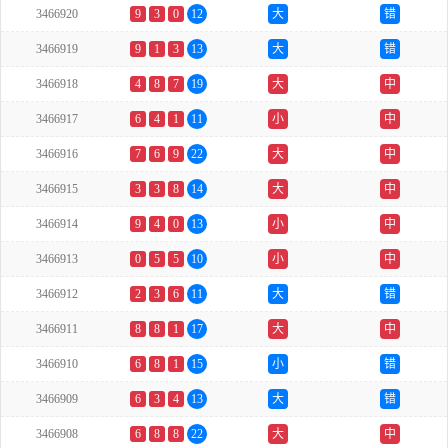
3466920
9
3
0
12
大
错
3466919
9
1
3
13
大
错
3466918
4
8
7
19
大
中
3466917
6
4
1
11
小
中
3466916
7
6
9
22
大
中
3466915
3
3
8
14
大
中
3466914
9
4
0
13
小
中
3466913
0
5
5
10
小
中
3466912
2
3
6
11
大
错
3466911
8
8
1
17
大
中
3466910
6
8
1
15
小
错
3466909
6
3
4
13
大
错
3466908
6
8
8
22
大
中