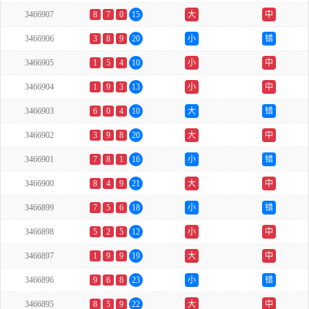
3466907
8
7
0
15
大
中
3466906
3
8
9
20
小
错
3466905
1
5
4
10
小
中
3466904
1
9
3
13
小
中
3466903
6
0
4
10
大
错
3466902
3
9
8
20
大
中
3466901
7
8
1
16
小
错
3466900
8
4
9
21
大
中
3466899
7
5
6
18
小
错
3466898
5
2
5
12
小
中
3466897
1
9
9
19
大
中
3466896
9
6
8
23
小
错
3466895
8
5
9
22
大
中