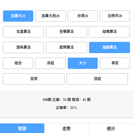
加拿大28
加拿大西28
台湾28
比特币28
玄皇算法
圣尊算法
劫难算法
放纵算法
彪悍算法
瑞兽算法
组合
杀组
大小
单双
双项
双组
100期 正确：55 期 错误：45 期
正确率：55%
预测
走势
统计