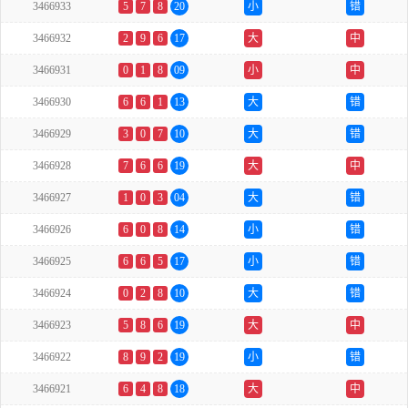
3466933
5
7
8
20
小
错
3466932
2
9
6
17
大
中
3466931
0
1
8
09
小
中
3466930
6
6
1
13
大
错
3466929
3
0
7
10
大
错
3466928
7
6
6
19
大
中
3466927
1
0
3
04
大
错
3466926
6
0
8
14
小
错
3466925
6
6
5
17
小
错
3466924
0
2
8
10
大
错
3466923
5
8
6
19
大
中
3466922
8
9
2
19
小
错
3466921
6
4
8
18
大
中