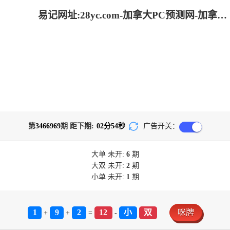
易记网址:28yc.com-加拿大PC预测网-加拿大28pc|雪球预测结果查询|加拿大pc在线预测结果_极致火热优质的免费预测
第
3466969
期 距下期:
02
分
54
秒
广告开关：
大单
未开:
6
期
大双
未开:
2
期
小单
未开:
1
期
1
9
2
12
小
双
咪牌
+
+
=
-