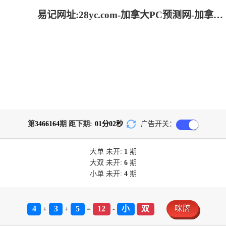
易记网址:28yc.com-加拿大PC预测网-加拿大28pc|雪球预测结果查询|加拿大pc在线预测结果_极致火热优质的免费预测
第
3466164
期 距下期:
01
分
02
秒
广告开关：
大单
未开:
1
期
大双
未开:
6
期
小单
未开:
4
期
4
3
5
12
小
双
咪牌
+
+
=
-