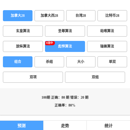
加拿大28
加拿大西28
台湾28
比特币28
玄皇算法
圣尊算法
劫难算法
放纵算法
彪悍算法
瑞兽算法
组合
杀组
大小
单双
双项
双组
100期 正确：80 期 错误：20 期
正确率：80%
预测
走势
统计