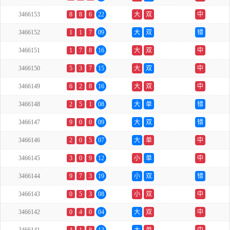
3466153
8
8
6
22
大
双
中
3466152
1
1
7
09
大
双
错
3466151
1
7
8
16
大
双
中
3466150
5
3
7
15
大
双
中
3466149
6
2
8
16
大
双
中
3466148
2
5
1
08
大
单
错
3466147
9
0
0
09
大
双
错
3466146
2
0
5
07
大
单
中
3466145
3
0
9
12
小
单
中
3466144
9
7
3
19
小
双
错
3466143
0
5
3
08
小
双
中
3466142
0
4
0
04
大
双
中