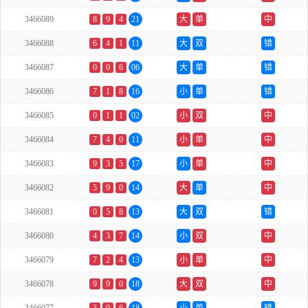
3466089
8
9
4
21
大
单
中
3466088
6
4
1
11
大
双
错
3466087
0
0
6
06
大
单
错
3466086
7
1
8
16
小
单
错
3466085
0
1
1
02
小
双
中
3466084
7
4
0
11
小
单
中
3466083
9
3
5
17
小
单
中
3466082
5
9
0
14
大
单
中
3466081
0
5
8
13
大
双
错
3466080
4
3
7
14
小
双
中
3466079
7
2
4
13
小
单
中
3466078
9
9
0
18
大
双
中