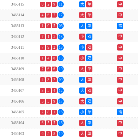
3466115
0
2
9
11
大
单
中
3466114
4
6
7
17
大
单
中
3466113
1
0
5
06
大
单
错
3466112
7
1
5
13
小
双
中
3466111
7
9
2
18
小
双
中
3466110
1
4
8
13
小
双
中
3466109
7
6
6
19
大
单
中
3466108
4
3
2
09
大
单
中
3466107
3
5
4
12
大
双
中
3466106
5
3
9
17
大
双
中
3466105
7
8
1
16
小
单
错
3466104
6
5
5
16
大
单
中
3466103
6
5
8
19
大
单
中