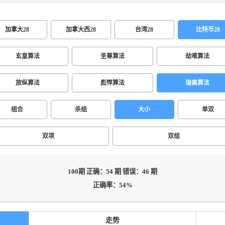
加拿大28
加拿大西28
台湾28
比特币28
玄皇算法
圣尊算法
劫难算法
放纵算法
彪悍算法
瑞兽算法
组合
杀组
大小
单双
双项
双组
100期 正确：54 期 错误：46 期
正确率：54%
走势