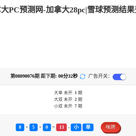
第
08090076
期 距下期:
00
分
32
秒
广告开关：
大单
未开:
1
期
大双
未开:
2
期
小双
未开:
7
期
8
+
5
+
0
=
13
-
小
单
咪牌