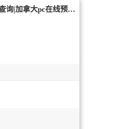
易记网址:28yc.com-加拿大PC预测网-加拿大28pc|雪球预测结果查询|加拿大pc在线预测结果_极致火热优质的免费预测